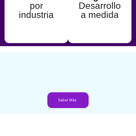
Público
por
Desarrollo
Ir a Consultoría
industria
a medida
Juzgados
digital
de
Policía
Local
Saber Más