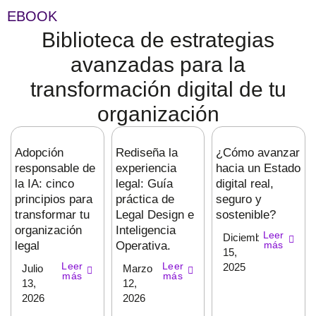
EBOOK
Biblioteca de estrategias
avanzadas para la
transformación digital de tu
organización
Adopción
Rediseña la
¿Cómo avanzar
responsable de
experiencia
hacia un Estado
la IA: cinco
legal: Guía
digital real,
principios para
práctica de
seguro y
transformar tu
Legal Design e
sostenible?
organización
Inteligencia
Leer
Diciembre
legal
Operativa.
más
15,
Leer
Leer
2025
Julio
Marzo
más
más
13,
12,
2026
2026