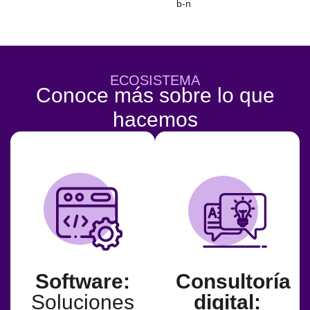
ECOSISTEMA
Conoce más sobre lo que
hacemos
Sector
Privado
Estudios
Jurídicos
Gerencias
Legales
Software:
Consultoría
Soluciones
digital:
Sector