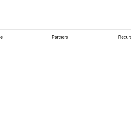
os
Partners
Recur