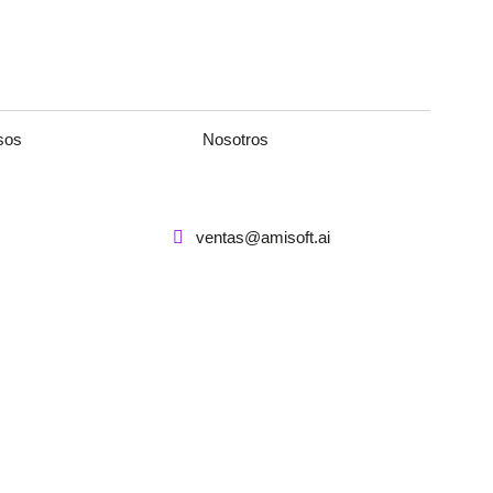
sos
Nosotros
ventas@amisoft.ai